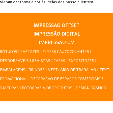
vieram dar forma e cor às ideias dos nosso clientes!
IMPRESSÃO OFFSET
IMPRESSÃO DIGITAL
IMPRESSÃO UV
RÓTULOS | CARTAZES | FLYERS | AUTOCOLANTES |
DESDOBRÁVEIS | REVISTAS | CAPAS | EXPOSITORES |
EMBALAGENS | BRINDES | VESTUÁRIO DE TRABALHO | TEXTIL
PROMOCIONAL | DECORAÇÃO DE ESPAÇOS COMERCIAIS E
VIATURAS | FOTOGRAFIA DE PRODUTOS | DESIGN GRÁFICO